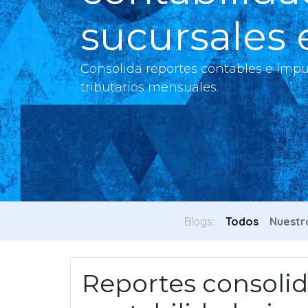
sucursales
Consolida reportes contables e impu
tributarios mensuales.
Blogs:
Todos
Nuestr
Reportes consoli