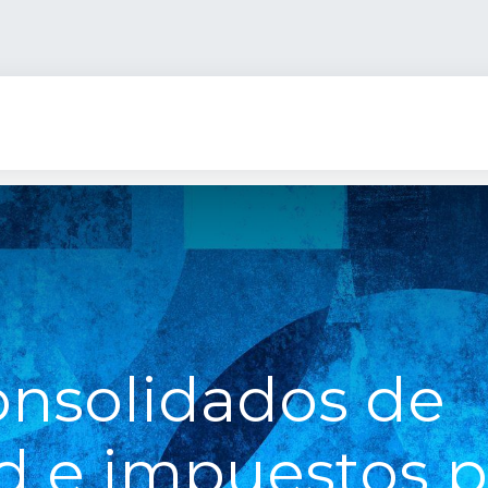
Trescloud AI
Países
Industrias
Servicios
Rec
onsolidados de
d e impuestos p