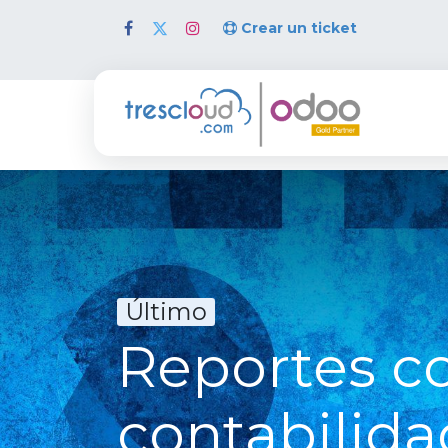
Crear un ticket
Inicio
Último
Reportes c
contabilida