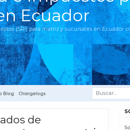
 en Ecuador
estos (SRI) para matriz y sucursales en Ecuador c
o Blog
Changelogs
S
dados de
So