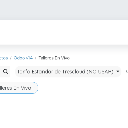
Trescloud AI
Países
Industrias
Servicios
Rec
ctos
Odoo v14
Talleres En Vivo
Tarifa Estándar de Trescloud (NO USAR)
O
lleres En Vivo