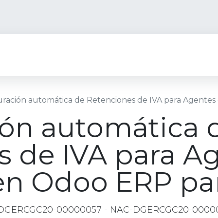
Trescloud AI
Países
Industrias
Servicios
Rec
uración automática de Retenciones de IVA para Agentes
ión automática 
s de IVA para A
en Odoo ERP pa
NAC-DGERCGC20-00000057 - NAC-DGERCGC20-0000