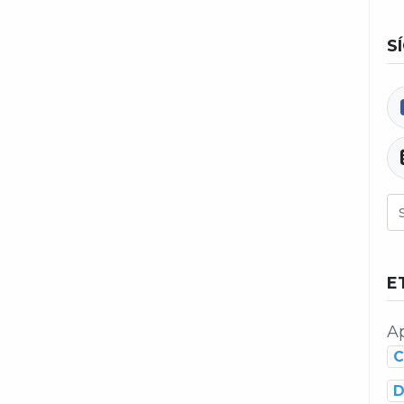
S
E
Ap
C
D