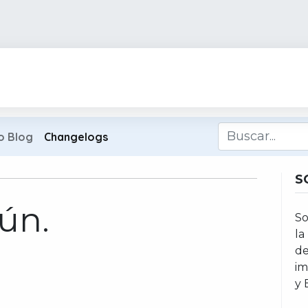
Trescloud AI
Países
Industrias
Servicios
Rec
o Blog
Changelogs
S
ún.
So
la
de
im
y 