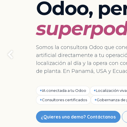
Odoo, pe
superpod
Somos la consultora Odoo que cone
artificial directamente a tu operac
Anterior
localización al día y la opera con co
de planta. En Panamá, USA y Ecuad
+
IA conectada a tu Odoo
+
Localización viva
+
Consultores certificados
+
Gobernanza de 
¿Quieres una demo? Contáctanos