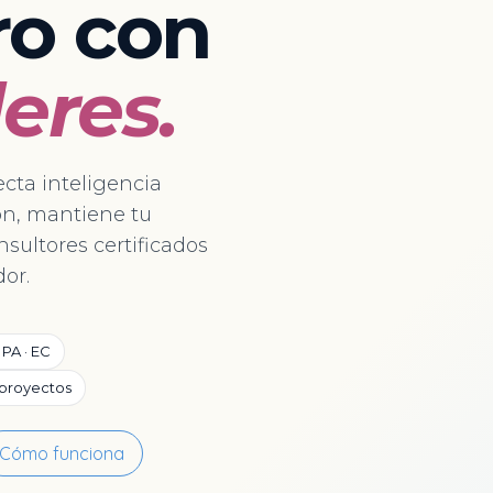
ro con
eres.
cta inteligencia
ión, mantiene tu
nsultores certificados
or.
 PA · EC
proyectos
Cómo funciona